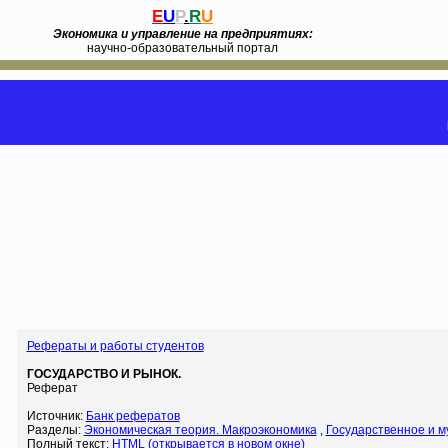
E
U
P
.
R
U
Экономика и управление на предприятиях:
научно-образовательный портал
Рефераты и работы студентов
ГОСУДАРСТВО И РЫНОК.
Реферат
Источник:
Банк рефератов
Разделы:
Экономическая теория. Макроэкономика
,
Государственное и 
Полный текст:
HTML (открывается в новом окне)