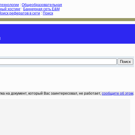
-технологии
:
Общеобразовательная
ный хостинг
:
Баннерная сеть E&M
Поиск рефератов в сети
:
Поиск
и
лка на документ, который Вас заинтересовал, не работает,
сообщите об этом
.