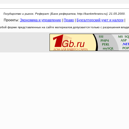
Государство и рынок. Реферат: [Банк рефератов, http://bankreferatov.ru], 21.05.2000.
Проекты:
Экономика и управление
|
Право
|
Бухгалтерский учет и налоги
|
юбой форме представленных на сайте материалов допускается только с разрешения владел