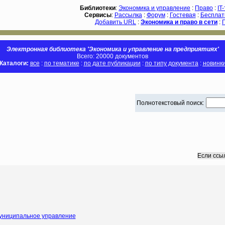
Библиотеки
:
Экономика и управление
:
Право
:
IT
Сервисы
:
Рассылка
:
Форум
:
Гостевая
:
Бесплат
Добавить URL
:
Экономика и право в сети
:
Электронная библиотека 'Экономика и управление на предприятиях'
Всего: 20000 документов
Каталоги:
все
:
по тематике
:
по дате публикации
:
по типу документа
:
новинк
Полнотекстовый поиск:
Если ссы
муниципальное управление