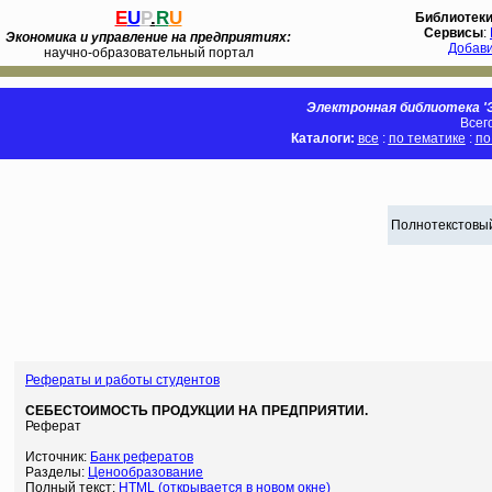
E
U
P
.
R
U
Библиотек
Сервисы
:
Экономика и управление на предприятиях:
Добав
научно-образовательный портал
Электронная библиотека 'Э
Всег
Каталоги:
все
:
по тематике
:
по
Полнотекстовый
Рефераты и работы студентов
СЕБЕСТОИМОСТЬ ПРОДУКЦИИ НА ПРЕДПРИЯТИИ.
Реферат
Источник:
Банк рефератов
Разделы:
Ценообразование
Полный текст:
HTML (открывается в новом окне)