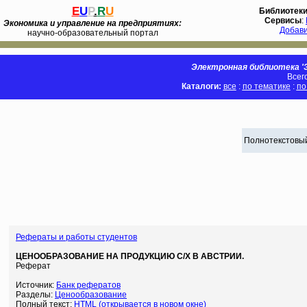
E
U
P
.
R
U
Библиотек
Сервисы
:
Экономика и управление на предприятиях:
Добав
научно-образовательный портал
Электронная библиотека 'Э
Всег
Каталоги:
все
:
по тематике
:
по
Полнотекстовый
Рефераты и работы студентов
ЦЕНООБРАЗОВАНИЕ НА ПРОДУКЦИЮ С/Х В АВСТРИИ.
Реферат
Источник:
Банк рефератов
Разделы:
Ценообразование
Полный текст:
HTML (открывается в новом окне)