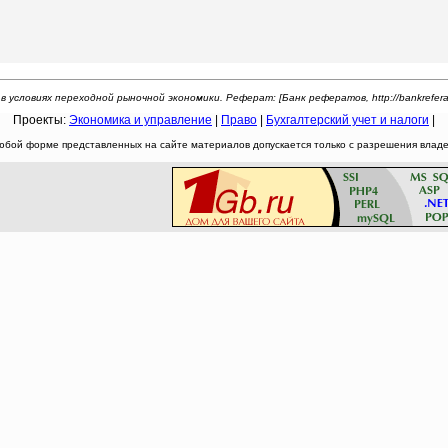
 условиях переходной рыночной экономики. Реферат: [Банк рефератов, http://bankreferato
Проекты:
Экономика и управление
|
Право
|
Бухгалтерский учет и налоги
|
юбой форме представленных на сайте материалов допускается только с разрешения владел