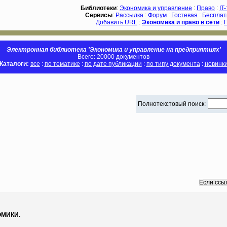
Библиотеки
:
Экономика и управление
:
Право
:
IT
Сервисы
:
Рассылка
:
Форум
:
Гостевая
:
Бесплат
Добавить URL
:
Экономика и право в сети
:
Электронная библиотека 'Экономика и управление на предприятиях'
Всего: 20000 документов
Каталоги:
все
:
по тематике
:
по дате публикации
:
по типу документа
:
новинк
Полнотекстовый поиск:
Если ссы
МИКИ.