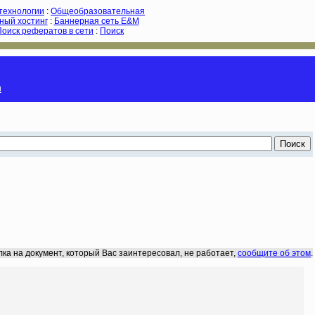
-технологии
:
Общеобразовательная
ный хостинг
:
Баннерная сеть E&M
Поиск рефератов в сети
:
Поиск
и
лка на документ, который Вас заинтересовал, не работает,
сообщите об этом
.