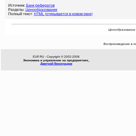
Источник:
Банк рефератов
Разделы:
Ценообразование
Полный текст:
HTML (открывается в новом окне)
Ценообразование в
Воспроизведение в л
EUP.RU - Copyright © 2002-2008
Экономика и управление на предприятиях,
Дмитрий Виноградов