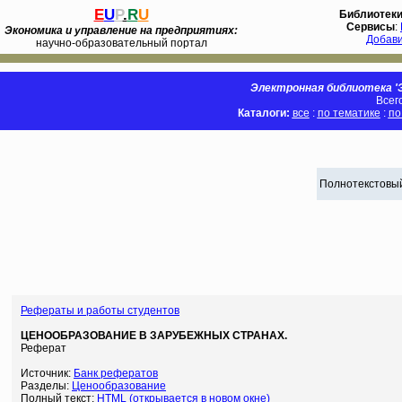
E
U
P
.
R
U
Библиотек
Сервисы
:
Экономика и управление на предприятиях:
Добав
научно-образовательный портал
Электронная библиотека 'Э
Всег
Каталоги:
все
:
по тематике
:
по
Полнотекстовый
Рефераты и работы студентов
ЦЕНООБРАЗОВАНИЕ В ЗАРУБЕЖНЫХ СТРАНАХ.
Реферат
Источник:
Банк рефератов
Разделы:
Ценообразование
Полный текст:
HTML (открывается в новом окне)