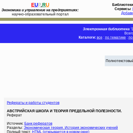
E
U
P
.
R
U
Библиотек
Сервисы
:
Экономика и управление на предприятиях:
Добав
научно-образовательный портал
Электронная библиотека 'Э
Всег
Каталоги:
все
:
по тематике
:
по
Полнотекстовый
Рефераты и работы студентов
АВСТРИЙСКАЯ ШКОЛА И ТЕОРИЯ ПРЕДЕЛЬНОЙ ПОЛЕЗНОСТИ.
Реферат
Источник:
Банк рефератов
Разделы:
Экономическая теория. История экономических учений
Полный текст:
HTML (открывается в новом окне)