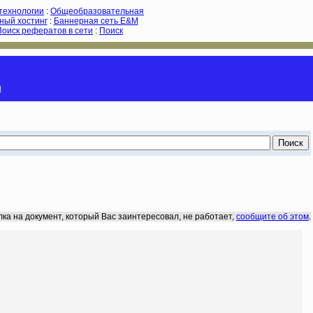
-технологии
:
Общеобразовательная
ный хостинг
:
Баннерная сеть E&M
Поиск рефератов в сети
:
Поиск
и
лка на документ, который Вас заинтересовал, не работает,
сообщите об этом
.