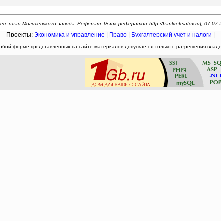
ес–план Могилевского завода. Реферат: [Банк рефератов, http://bankreferatov.ru], 07.07.
Проекты:
Экономика и управление
|
Право
|
Бухгалтерский учет и налоги
|
юбой форме представленных на сайте материалов допускается только с разрешения владел