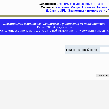
Библиотеки
:
Экономика и управление
:
Право
:
IT
Сервисы
:
Рассылка
:
Форум
:
Гостевая
:
Бесплат
Добавить URL
:
Экономика и право в сети
:
Электронная библиотека 'Экономика и управление на предприятиях'
Всего: 20000 документов
Каталоги:
все
:
по тематике
:
по дате публикации
:
по типу документа
:
новинк
Полнотекстовый поиск:
Если ссы