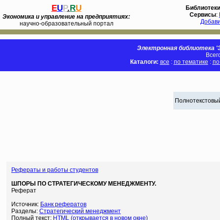
E
U
P
.
R
U
Библиотек
Сервисы
:
Экономика и управление на предприятиях:
Добав
научно-образовательный портал
Электронная библиотека 'Э
Всег
Каталоги:
все
:
по тематике
:
по
Полнотекстовый
Рефераты и работы студентов
ШПОРЫ ПО СТРАТЕГИЧЕСКОМУ МЕНЕДЖМЕНТУ.
Реферат
Источник:
Банк рефератов
Разделы:
Стратегический менеджмент
Полный текст:
HTML (открывается в новом окне)