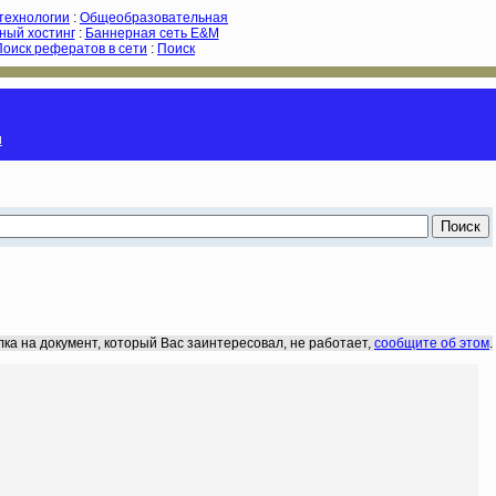
-технологии
:
Общеобразовательная
ный хостинг
:
Баннерная сеть E&M
Поиск рефератов в сети
:
Поиск
и
лка на документ, который Вас заинтересовал, не работает,
сообщите об этом
.