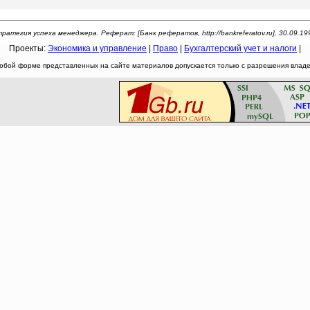
ратегия успеха менеджера. Реферат: [Банк рефератов, http://bankreferatov.ru], 30.09.19
Проекты:
Экономика и управление
|
Право
|
Бухгалтерский учет и налоги
|
юбой форме представленных на сайте материалов допускается только с разрешения владел