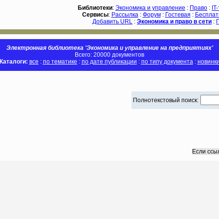
Библиотеки
:
Экономика и управление
:
Право
:
IT
Сервисы
:
Рассылка
:
Форум
:
Гостевая
:
Бесплат
Добавить URL
:
Экономика и право в сети
:
Электронная библиотека 'Экономика и управление на предприятиях'
Всего: 20000 документов
Каталоги:
все
:
по тематике
:
по дате публикации
:
по типу документа
:
новинк
Полнотекстовый поиск:
Если ссы