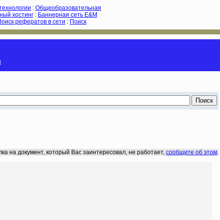
-технологии
:
Общеобразовательная
ный хостинг
:
Баннерная сеть E&M
Поиск рефератов в сети
:
Поиск
и
лка на документ, который Вас заинтересовал, не работает,
сообщите об этом
.