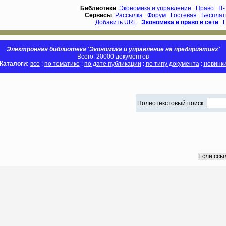
Библиотеки
:
Экономика и управление
:
Право
:
IT
Сервисы
:
Рассылка
:
Форум
:
Гостевая
:
Бесплат
Добавить URL
:
Экономика и право в сети
:
Электронная библиотека 'Экономика и управление на предприятиях'
Всего: 20000 документов
Каталоги:
все
:
по тематике
:
по дате публикации
:
по типу документа
:
новинк
Полнотекстовый поиск:
Если ссы