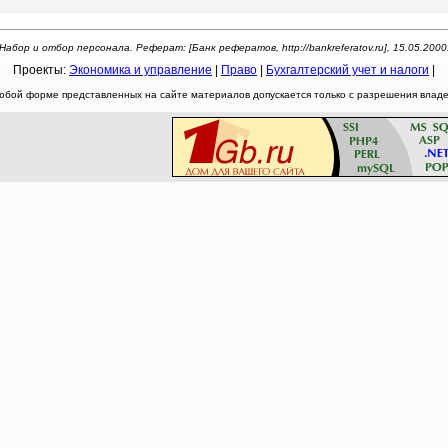
Набор и отбор персонала. Реферат: [Банк рефератов, http://bankreferatov.ru], 15.05.2000
Проекты:
Экономика и управление
|
Право
|
Бухгалтерский учет и налоги
|
юбой форме представленных на сайте материалов допускается только с разрешения владел