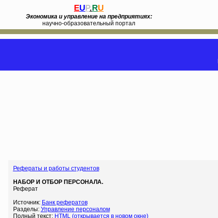
E
U
P
.
R
U
Экономика и управление на предприятиях:
научно-образовательный портал
Рефераты и работы студентов
НАБОР И ОТБОР ПЕРСОНАЛА.
Реферат
Источник:
Банк рефератов
Разделы:
Управление персоналом
Полный текст:
HTML (открывается в новом окне)