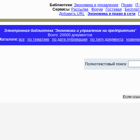
Библиотеки
:
Экономика и управление
:
Право
:
IT
Сервисы
:
Рассылка
:
Форум
:
Гостевая
:
Бесплат
Добавить URL
:
Экономика и право в сети
:
Электронная библиотека 'Экономика и управление на предприятиях'
Всего: 20000 документов
Каталоги:
все
:
по тематике
:
по дате публикации
:
по типу документа
:
новинк
Полнотекстовый поиск:
Если ссы