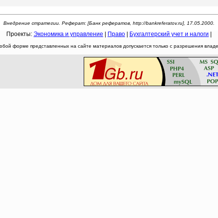
Внедрение стратегии. Реферат: [Банк рефератов, http://bankreferatov.ru], 17.05.2000.
Проекты:
Экономика и управление
|
Право
|
Бухгалтерский учет и налоги
|
юбой форме представленных на сайте материалов допускается только с разрешения владел