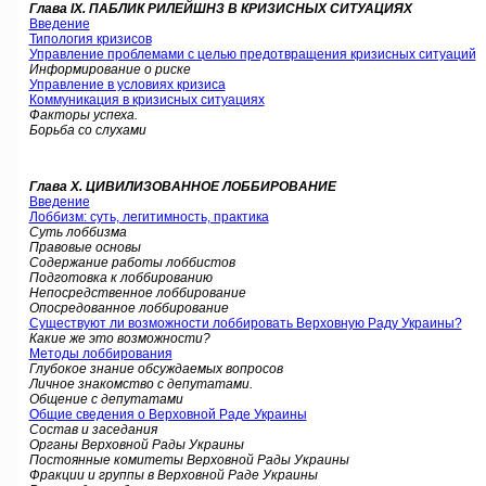
Глава IX. ПАБЛИК РИЛЕЙШНЗ В КРИЗИСНЫХ СИТУАЦИЯХ
Введение
Типология кризисов
Управление проблемами с целью предотвращения кризисных ситуаций
Информирование о риске
Управление в условиях кризиса
Коммуникация в кризисных ситуациях
Факторы успеха.
Борьба со слухами
Глава X. ЦИВИЛИЗОВАННОЕ ЛОББИРОВАНИЕ
Введение
Лоббизм: суть, легитимность, практика
Суть лоббизма
Правовые основы
Содержание работы лоббистов
Подготовка к лоббированию
Непосредственное лоббирование
Опосредованное лоббирование
Существуют ли возможности лоббировать Верховную Раду Украины?
Какие же это возможности?
Методы лоббирования
Глубокое знание обсуждаемых вопросов
Личное знакомство с депутатами.
Общение с депутатами
Общие сведения о Верховной Раде Украины
Состав и заседания
Органы Верховной Рады Украины
Постоянные комитеты Верховной Рады Украины
Фракции и группы в Верховной Раде Украины