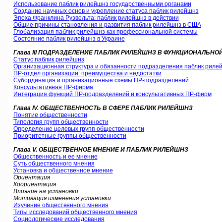
Использование паблик рилейшнз государственными органами
Создание научных основ и укрепление статуса паблик рилейшнз
Эпоха Франклина Рузвельта: паблик рилейшнз в действии
Общие причины становления и развития паблик рилейшнз в США
Глобализация паблик рилейшнз как профессиональной системы
Состояние паблик рилейшнз в Украине
Глава III ПОДРАЗДЕЛЕНИЕ ПАБЛИК РИЛЕЙШНЗ В ФУНКЦИОНАЛЬНО
Статус паблик рилейшнз
Организационная структура и обязанности подразделения паблик риле
ПР-отдел организации: преимущества и недостатки
Субординация и организационные схемы ПР-подразделений
Консультативная ПР-фирма
Интеграция функций ПР-подразделений и консультативных ПР-фирм
Глава IV. ОБЩЕСТВЕННОСТЬ В СФЕРЕ ПАБЛИК РИЛЕЙШНЗ
Понятие общественности
Типология групп общественности
Определение целевых групп общественности
Приоритетные группы общественности
Глава V. ОБЩЕСТВЕННОЕ МНЕНИЕ И ПАБЛИК РИЛЕЙШНЗ
Общественность и ее мнение
Суть общественного мнения
Установка и общественное мнение
Ориентация
Коориентация
Влияние на установки
Мотивация изменения установки
Изучение общественного мнения
Типы исследований общественного мнения
Социологические исследования