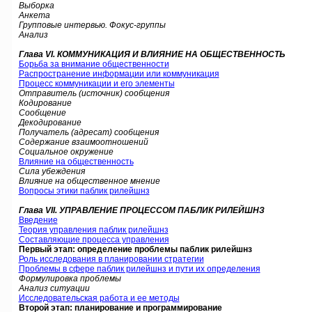
Выборка
Анкета
Групповые интервью. Фокус-группы
Анализ
Глава VI. КОММУНИКАЦИЯ И ВЛИЯНИЕ НА ОБЩЕСТВЕННОСТЬ
Борьба за внимание общественности
Распространение информации или коммуникация
Процесс коммуникации и его элементы
Отправитель (источник) сообщения
Кодирование
Сообщение
Декодирование
Получатель (адресат) сообщения
Содержание взаимоотношений
Социальное окружение
Влияние на общественность
Сила убеждения
Влияние на общественное мнение
Вопросы этики паблик рилейшнз
Глава VII. УПРАВЛЕНИЕ ПРОЦЕССОМ ПАБЛИК РИЛЕЙШНЗ
Введение
Теория управления паблик рилейшнз
Составляющие процесса управления
Первый этап: определение проблемы паблик рилейшнз
Роль исследования в планировании стратегии
Проблемы в сфере паблик рилейшнз и пути их определения
Формулировка проблемы
Анализ ситуации
Исследовательская работа и ее методы
Второй этап: планирование и программирование