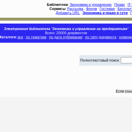
Библиотеки
:
Экономика и управление
:
Право
:
IT
Сервисы
:
Рассылка
:
Форум
:
Гостевая
:
Бесплат
Добавить URL
:
Экономика и право в сети
:
Электронная библиотека 'Экономика и управление на предприятиях'
Всего: 20000 документов
Каталоги:
все
:
по тематике
:
по дате публикации
:
по типу документа
:
новинк
Полнотекстовый поиск:
Если ссы