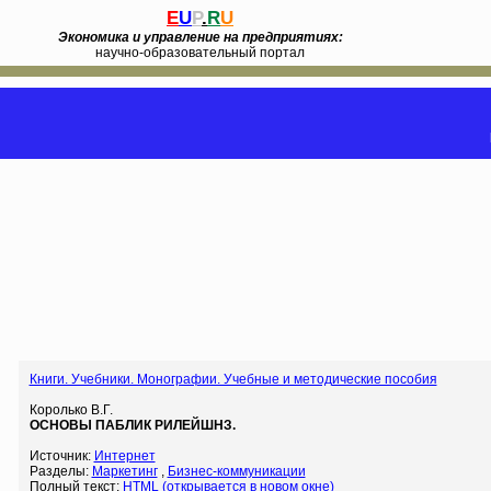
E
U
P
.
R
U
Экономика и управление на предприятиях:
научно-образовательный портал
Книги. Учебники. Монографии. Учебные и методические пособия
Королько В.Г.
ОСНОВЫ ПАБЛИК РИЛЕЙШНЗ.
Источник:
Интернет
Разделы:
Маркетинг
,
Бизнес-коммуникации
Полный текст:
HTML (открывается в новом окне)