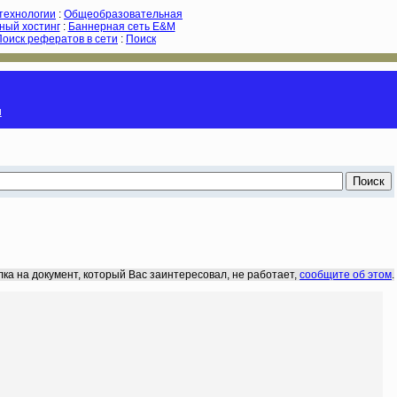
-технологии
:
Общеобразовательная
ный хостинг
:
Баннерная сеть E&M
Поиск рефератов в сети
:
Поиск
и
лка на документ, который Вас заинтересовал, не работает,
сообщите об этом
.