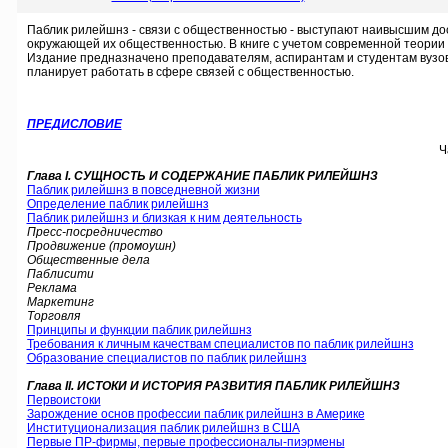
Паблик рилейшнз - связи с общественностью - выступают наивысшим до
окружающей их общественностью. В книге с учетом современной теории
Издание предназначено преподавателям, аспирантам и студентам вузов,
планирует работать в сфере связей с общественностью.
ПРЕДИСЛОВИЕ
Ч
Глава I. СУЩНОСТЬ И СОДЕРЖАНИЕ ПАБЛИК РИЛЕЙШНЗ
Паблик рилейшнз в повседневной жизни
Определение паблик рилейшнз
Паблик рилейшнз и близкая к ним деятельность
Пресс-посредничество
Продвижение (промоушн)
Общественные дела
Паблисити
Реклама
Маркетинг
Торговля
Принципы и функции паблик рилейшнз
Требования к личным качествам специалистов по паблик рилейшнз
Образование специалистов по паблик рилейшнз
Глава II. ИСТОКИ И ИСТОРИЯ РАЗВИТИЯ ПАБЛИК РИЛЕЙШНЗ
Первоистоки
Зарождение основ профессии паблик рилейшнз в Америке
Институционализация паблик рилейшнз в США
Первые ПР-фирмы, первые профессионалы-пиэрмены