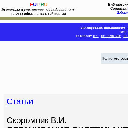
E
U
P
.
R
U
Библиотек
Сервисы
:
Экономика и управление на предприятиях:
Добав
научно-образовательный портал
Электронная библиотека 'Э
Всег
Каталоги:
все
:
по тематике
:
по
Полнотекстовый
Статьи
Скоромник В.И.