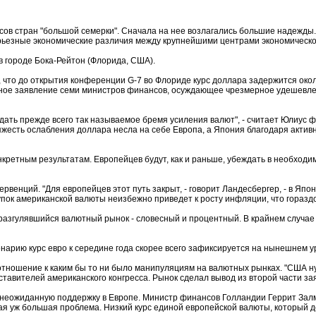
в стран "большой семерки". Сначала на нее возлагались большие надежды.
ьезные экономические различия между крупнейшими центрами экономическо
 городе Бока-Рейтон (Флорида, США).
о до открытия конференции G-7 во Флориде курс доллара задержится около 
стное заявление семи министров финансов, осуждающее чрезмерное удешевле
ь прежде всего так называемое бремя усиления валют", - считает Юлиус фо
жесть ослабления доллара несла на себе Европа, а Япония благодаря актив
ретным результатам. Европейцев будут, как и раньше, убеждать в необходим
нций. "Для европейцев этот путь закрыт, - говорит Ландесбергер, - в Япон
купок американской валюты неизбежно приведет к росту инфляции, что гораз
згулявшийся валютный рынок - словесный и процентный. В крайнем случае ба
арию курс евро к середине года скорее всего зафиксируется на нынешнем уро
шение к каким бы то ни было манипуляциям на валютных рынках. "США нуж
ставителей американского конгресса. Рынок сделал вывод из второй части за
еожиданную поддержку в Европе. Министр финансов Голландии Геррит Залм
кая уж большая проблема. Низкий курс единой европейской валюты, который д