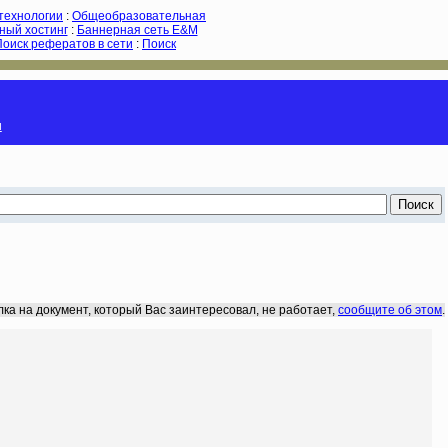
-технологии
:
Общеобразовательная
ный хостинг
:
Баннерная сеть E&M
Поиск рефератов в сети
:
Поиск
и
лка на документ, который Вас заинтересовал, не работает,
сообщите об этом
.