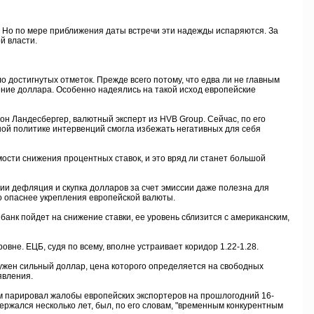
 Но по мере приближения даты встречи эти надежды испаряются. За
й власти.
достигнутых отметок. Прежде всего потому, что едва ли не главным
ние доллара. Особенно надеялись на такой исход европейские
н Ландесбергер, валютный эксперт из HVB Group. Сейчас, по его
ной политике интервенций смогла избежать негативных для себя
ости снижения процентных ставок, и это вряд ли станет большой
ии дефляция и скупка долларов за счет эмиссии даже полезна для
до опаснее укрепления европейской валюты.
нк пойдет на снижение ставки, ее уровень сблизится с американским,
вне. ЕЦБ, судя по всему, вполне устраивает коридор 1.22-1.28.
ен сильный доллар, цена которого определяется на свободных
явления.
 парировал жалобы европейских экспортеров на прошлогодний 16-
ержался несколько лет, был, по его словам, "временным конкурентным