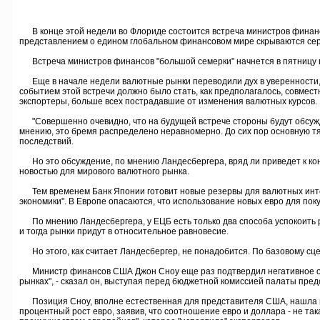
В конце этой недели во Флориде состоится встреча министров финансо
представлением о едином глобальном финансовом мире скрываются сер
Встреча министров финансов "большой семерки" начнется в пятницу в
Еще в начале недели валютные рынки переводили дух в уверенности, чт
событием этой встречи должно было стать, как предполагалось, совме
экспортеры, больше всех пострадавшие от изменения валютных курсов.
"Совершенно очевидно, что на будущей встрече стороны будут обсуждат
мнению, это бремя распределено неравномерно. До сих пор основную тя
последствий.
Но это обсуждение, по мнению Ландесбергера, вряд ли приведет к конк
новостью для мирового валютного рынка.
Тем временем Банк Японии готовит новые резервы для валютных интерве
экономики". В Европе опасаются, что использование новых евро для по
По мнению Ландесбергера, у ЕЦБ есть только два способа успокоить ра
и тогда рынки придут в относительное равновесие.
Но этого, как считает Ландесбергер, не понадобится. По базовому сцен
Министр финансов США Джон Сноу еще раз подтвердил негативное отно
рынках", - сказал он, выступая перед бюджетной комиссией палаты пред
Позиция Сноу, вполне естественная для представителя США, нашла н
процентный рост евро, заявив, что соотношение евро и доллара - не та