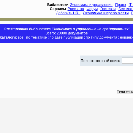
Библиотеки
:
Экономика и управление
:
Право
:
IT
Сервисы
:
Рассылка
:
Форум
:
Гостевая
:
Бесплат
Добавить URL
:
Экономика и право в сети
:
Электронная библиотека 'Экономика и управление на предприятиях'
Всего: 20000 документов
Каталоги:
все
:
по тематике
:
по дате публикации
:
по типу документа
:
новинк
Полнотекстовый поиск:
Если ссы