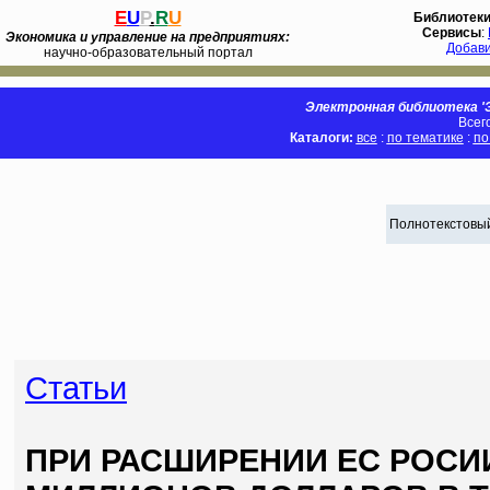
E
U
P
.
R
U
Библиотек
Сервисы
:
Экономика и управление на предприятиях:
Добав
научно-образовательный портал
Электронная библиотека 'Э
Всег
Каталоги:
все
:
по тематике
:
по
Полнотекстовый
Статьи
ПРИ РАСШИРЕНИИ ЕС РОСИ