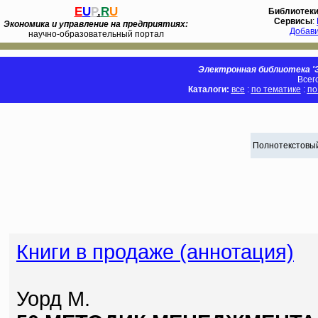
E
U
P
.
R
U
Библиотек
Сервисы
:
Экономика и управление на предприятиях:
Добав
научно-образовательный портал
Электронная библиотека 'Э
Всег
Каталоги:
все
:
по тематике
:
по
Полнотекстовый
Книги в продаже (аннотация)
Уорд М.