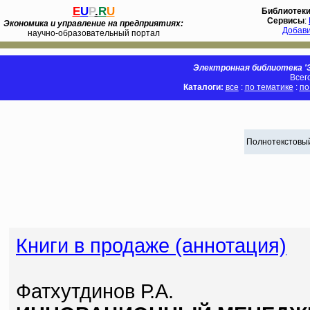
E
U
P
.
R
U
Библиотек
Сервисы
:
Экономика и управление на предприятиях:
Добав
научно-образовательный портал
Электронная библиотека 'Э
Всег
Каталоги:
все
:
по тематике
:
по
Полнотекстовый
Книги в продаже (аннотация)
Фатхутдинов Р.А.