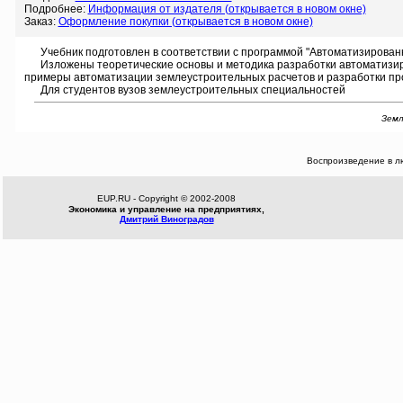
Подробнее:
Информация от издателя (открывается в новом окне)
Заказ:
Оформление покупки (открывается в новом окне)
Учебник подготовлен в соответствии с программой "Автоматизированн
Изложены теоретические основы и методика разработки автоматизиров
примеры автоматизации землеустроительных расчетов и разработки пр
Для студентов вузов землеустроительных специальностей
Земл
Воспроизведение в л
EUP.RU - Copyright © 2002-2008
Экономика и управление на предприятиях,
Дмитрий Виноградов