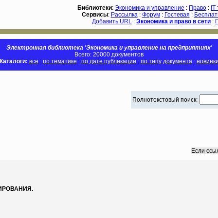
Библиотеки
:
Экономика и управление
:
Право
:
IT
Сервисы
:
Рассылка
:
Форум
:
Гостевая
:
Бесплат
Добавить URL
:
Экономика и право в сети
:
Электронная библиотека 'Экономика и управление на предприятиях'
Всего: 20000 документов
Каталоги:
все
:
по тематике
:
по дате публикации
:
по типу документа
:
новинк
Полнотекстовый поиск:
Если ссы
ИРОВАНИЯ.