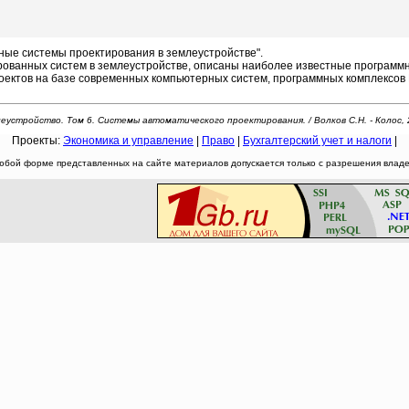
ые системы проектирования в землеустройстве".
анных систем в землеустройстве, описаны наиболее известные программны
оектов на базе современных компьютерных систем, программных комплексов
еустройство. Том 6. Системы автоматического проектирования. / Волков С.Н. - Колос, 
Проекты:
Экономика и управление
|
Право
|
Бухгалтерский учет и налоги
|
юбой форме представленных на сайте материалов допускается только с разрешения владел