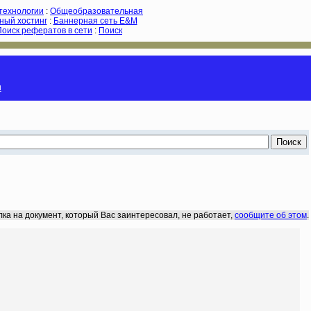
-технологии
:
Общеобразовательная
ный хостинг
:
Баннерная сеть E&M
Поиск рефератов в сети
:
Поиск
и
лка на документ, который Вас заинтересовал, не работает,
сообщите об этом
.