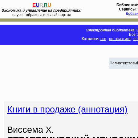
E
U
P
.
R
U
Библиотек
Сервисы
:
Экономика и управление на предприятиях:
Добав
научно-образовательный портал
Электронная библиотека 'Э
Всег
Каталоги:
все
:
по тематике
:
по
Полнотекстовый
Книги в продаже (аннотация)
Виссема Х.