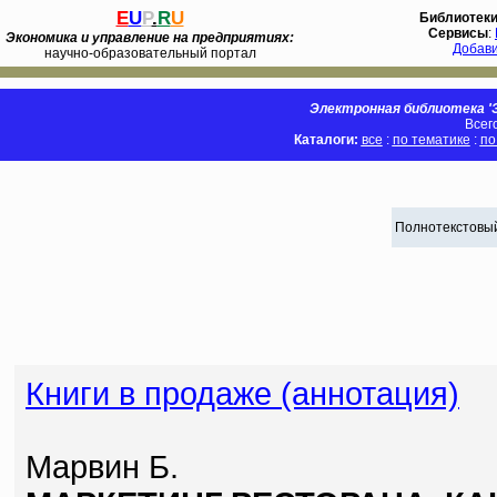
E
U
P
.
R
U
Библиотек
Сервисы
:
Экономика и управление на предприятиях:
Добав
научно-образовательный портал
Электронная библиотека 'Э
Всег
Каталоги:
все
:
по тематике
:
по
Полнотекстовый
Книги в продаже (аннотация)
Марвин Б.