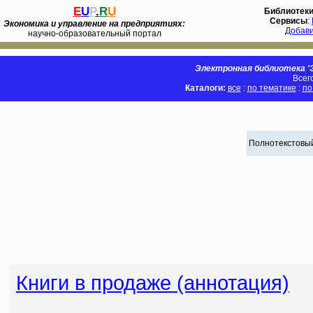
E
U
P
.
R
U
Библиотек
Сервисы
:
Экономика и управление на предприятиях:
Добав
научно-образовательный портал
Электронная библиотека 'Э
Всег
Каталоги:
все
:
по тематике
:
по
Полнотекстовый
Книги в продаже (аннотация)