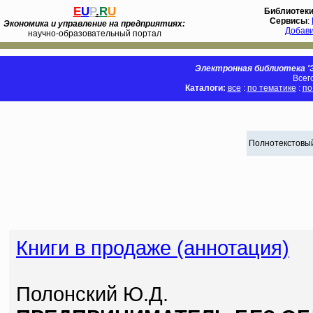
E
U
P
.
R
U
Библиотек
Сервисы
:
Экономика и управление на предприятиях:
Добав
научно-образовательный портал
Электронная библиотека 'Э
Всег
Каталоги:
все
:
по тематике
:
по
Полнотекстовый
Книги в продаже (аннотация)
Полонский Ю.Д.