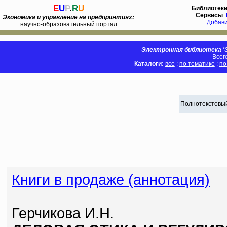
E
U
P
.
R
U
Библиотек
Сервисы
:
Экономика и управление на предприятиях:
Добав
научно-образовательный портал
Электронная библиотека 'Э
Всег
Каталоги:
все
:
по тематике
:
по
Полнотекстовый
Книги в продаже (аннотация)
Герчикова И.Н.