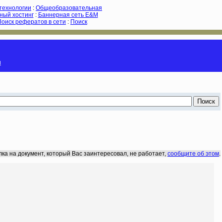
-технологии
:
Общеобразовательная
ный хостинг
:
Баннерная сеть E&M
Поиск рефератов в сети
:
Поиск
и
лка на документ, который Вас заинтересовал, не работает,
сообщите об этом
.