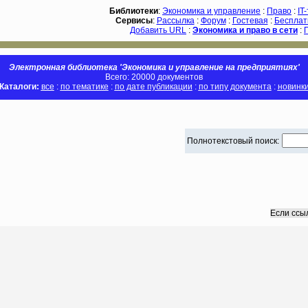
Библиотеки
:
Экономика и управление
:
Право
:
IT
Сервисы
:
Рассылка
:
Форум
:
Гостевая
:
Бесплат
Добавить URL
:
Экономика и право в сети
:
Электронная библиотека 'Экономика и управление на предприятиях'
Всего: 20000 документов
Каталоги:
все
:
по тематике
:
по дате публикации
:
по типу документа
:
новинк
Полнотекстовый поиск:
Если ссы