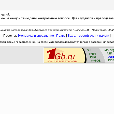
иятий.
онце каждой темы даны контрольные вопросы. Для студентов и преподавател
Защита интересов индивидуального предпринимателя. / Волгин В.В. - Маркетинг, 2002
Проекты:
Экономика и управление
|
Право
|
Бухгалтерский учет и налоги
|
юбой форме представленных на сайте материалов допускается только с разрешения владел