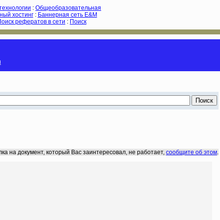
-технологии
:
Общеобразовательная
ный хостинг
:
Баннерная сеть E&M
Поиск рефератов в сети
:
Поиск
и
лка на документ, который Вас заинтересовал, не работает,
сообщите об этом
.