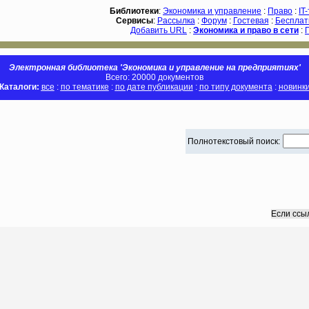
Библиотеки
:
Экономика и управление
:
Право
:
IT
Сервисы
:
Рассылка
:
Форум
:
Гостевая
:
Бесплат
Добавить URL
:
Экономика и право в сети
:
Электронная библиотека 'Экономика и управление на предприятиях'
Всего: 20000 документов
Каталоги:
все
:
по тематике
:
по дате публикации
:
по типу документа
:
новинк
Полнотекстовый поиск:
Если ссы