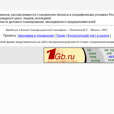
нов, рассматривается становление бизнеса в специфических условиях Росс
учащихся школ, лицеев, колледжей.
бласти делового планирования, менеджеров и предпринимателей
Введение в бизнес.Основы рыночной экономики. / Платонов В.С. - Феникс, 1997.
Проекты:
Экономика и управление
|
Право
|
Бухгалтерский учет и налоги
|
юбой форме представленных на сайте материалов допускается только с разрешения владел