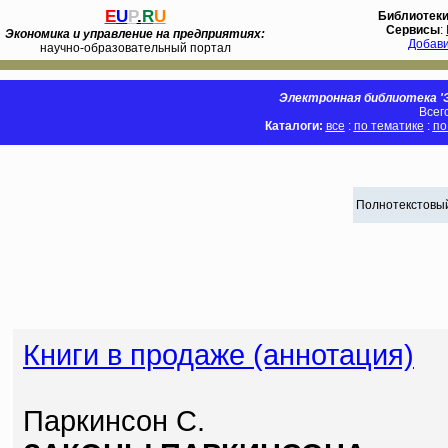
E
U
P
.
R
U
Библиотек
Сервисы
:
Экономика и управление на предприятиях:
Добав
научно-образовательный портал
Электронная библиотека 'Э
Всег
Каталоги:
все
:
по тематике
:
по
Полнотекстовый
Книги в продаже (аннотация)
Паркинсон С.