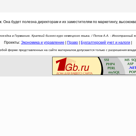
. Она будет полезна директорам и их заместителям по маркетингу, высокок
оездка в Германию. Краткий бизнес-курс немецкого языка. / Попов А.А. - Иностранный я
Проекты:
Экономика и управление
|
Право
|
Бухгалтерский учет и налоги
|
юбой форме представленных на сайте материалов допускается только с разрешения владел