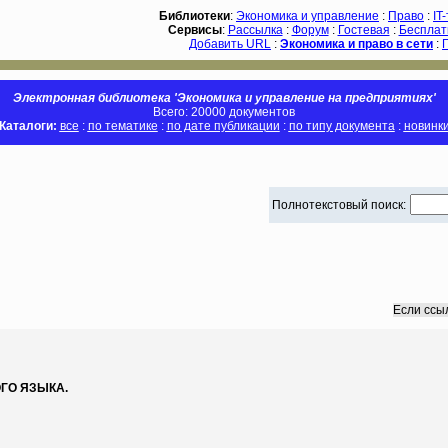
Библиотеки
:
Экономика и управление
:
Право
:
IT
Сервисы
:
Рассылка
:
Форум
:
Гостевая
:
Бесплат
Добавить URL
:
Экономика и право в сети
:
Электронная библиотека 'Экономика и управление на предприятиях'
Всего: 20000 документов
Каталоги:
все
:
по тематике
:
по дате публикации
:
по типу документа
:
новинк
Полнотекстовый поиск:
Если ссы
ГО ЯЗЫКА.