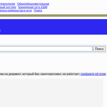
-технологии
:
Общеобразовательная
ный хостинг
:
Баннерная сеть E&M
Поиск рефератов в сети
:
Поиск
и
лка на документ, который Вас заинтересовал, не работает,
сообщите об этом
.