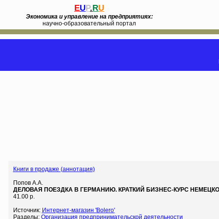
E
U
P
.
R
U
Экономика и управление на предприятиях:
научно-образовательный портал
Книги в продаже (аннотация)
Попов А.А.
ДЕЛОВАЯ ПОЕЗДКА В ГЕРМАНИЮ. КРАТКИЙ БИЗНЕС-КУРС НЕМЕЦКО
41.00 р.
Источник:
Интернет-магазин 'Bolero'
Разделы:
Организация предпринимательской деятельности