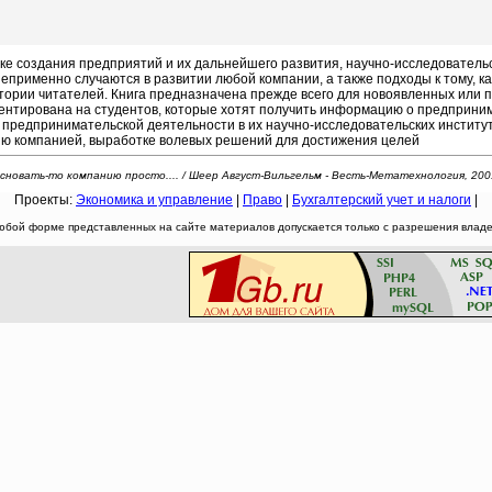
создания предприятий и их дальнейшего развития, научно-исследовательски
применно случаются в развитии любой компании, а также подходы к тому, как
ории читателей. Книга предназначена прежде всего для новоявленных или 
иентирована на студентов, которые хотят получить информацию о предприним
к предпринимательской деятельности в их научно-исследовательских институт
ю компанией, выработке волевых решений для достижения целей
сновать-то компанию просто.... / Шеер Август-Вильгельм - Весть-Метатехнология, 200
Проекты:
Экономика и управление
|
Право
|
Бухгалтерский учет и налоги
|
юбой форме представленных на сайте материалов допускается только с разрешения владел