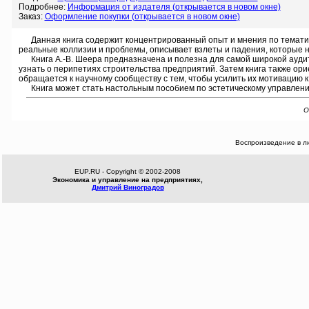
Подробнее:
Информация от издателя (открывается в новом окне)
Заказ:
Оформление покупки (открывается в новом окне)
Данная книга содержит концентрированный опыт и мнения по тематике 
реальные коллизии и проблемы, описывает взлеты и падения, которые не
Книга А.-В. Шеера предназначена и полезна для самой широкой аудит
узнать о перипетиях строительства предприятий. Затем книга также ор
обращается к научному сообществу с тем, чтобы усилить их мотивацию 
Книга может стать настольным пособием по эстетическому управлени
О
Воспроизведение в л
EUP.RU - Copyright © 2002-2008
Экономика и управление на предприятиях,
Дмитрий Виноградов