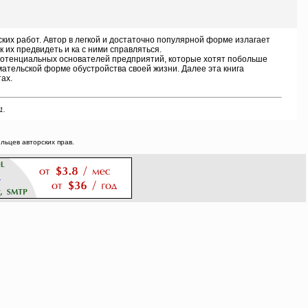
х работ. Автор в легкой и достаточно популярной форме излагает
 их предвидеть и ка с ними справляться.
потенциальных основателей предприятий, которые хотят побольше
ательской форме обустройства своей жизни. Далее эта книга
ах.
1.
ьцев авторских прав.