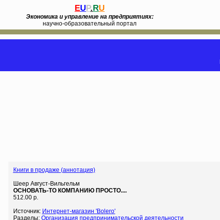
E
U
P
.
R
U
Экономика и управление на предприятиях:
научно-образовательный портал
Книги в продаже (аннотация)
Шеер Август-Вильгельм
ОСНОВАТЬ-ТО КОМПАНИЮ ПРОСТО....
512.00 р.
Источник:
Интернет-магазин 'Bolero'
Разделы:
Организация предпринимательской деятельности