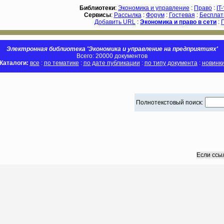
Библиотеки
:
Экономика и управление
:
Право
:
IT
Сервисы
:
Рассылка
:
Форум
:
Гостевая
:
Бесплат
Добавить URL
:
Экономика и право в сети
:
Электронная библиотека 'Экономика и управление на предприятиях'
Всего: 20000 документов
Каталоги:
все
:
по тематике
:
по дате публикации
:
по типу документа
:
новинк
Полнотекстовый поиск:
Если ссы