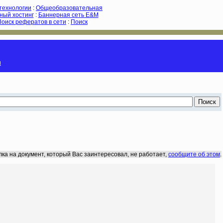
-технологии
:
Общеобразовательная
ный хостинг
:
Баннерная сеть E&M
Поиск рефератов в сети
:
Поиск
и
лка на документ, который Вас заинтересовал, не работает,
сообщите об этом
.