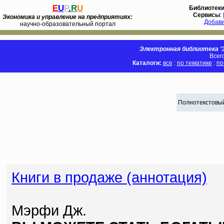
E
U
P
.
R
U
Библиотек
Сервисы
:
Экономика и управление на предприятиях:
Добав
научно-образовательный портал
Электронная библиотека 'Э
Всег
Каталоги:
все
:
по тематике
:
по
Полнотекстовый
Книги в продаже (аннотация)
Мэрфи Дж.