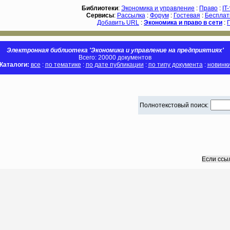
Библиотеки
:
Экономика и управление
:
Право
:
IT
Сервисы
:
Рассылка
:
Форум
:
Гостевая
:
Бесплат
Добавить URL
:
Экономика и право в сети
:
Электронная библиотека 'Экономика и управление на предприятиях'
Всего: 20000 документов
Каталоги:
все
:
по тематике
:
по дате публикации
:
по типу документа
:
новинк
Полнотекстовый поиск:
Если ссы