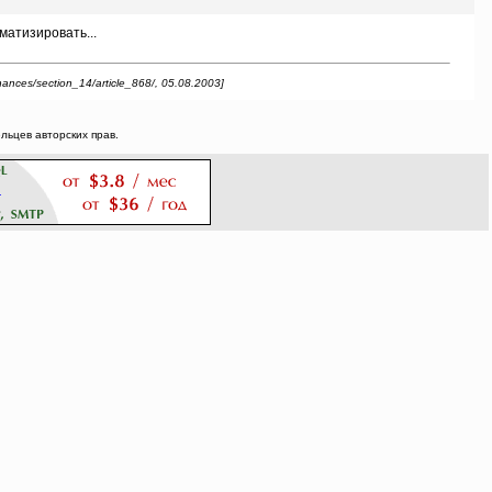
атизировать...
nces/section_14/article_868/, 05.08.2003]
ьцев авторских прав.