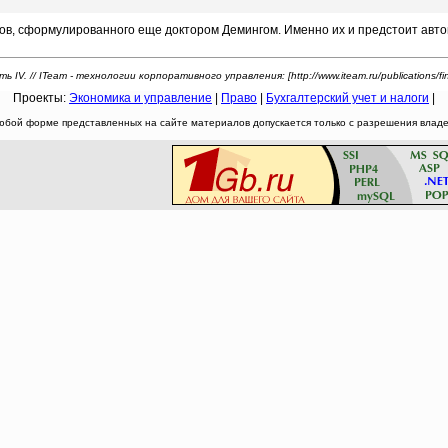
, сформулированного еще доктором Демингом. Именно их и предстоит автом
IV. // ITeam - технологии корпоративного управления: [http://www.iteam.ru/publications/fina
Проекты:
Экономика и управление
|
Право
|
Бухгалтерский учет и налоги
|
юбой форме представленных на сайте материалов допускается только с разрешения владел