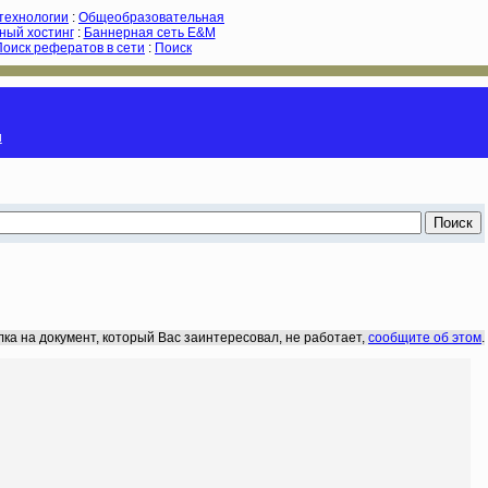
-технологии
:
Общеобразовательная
ный хостинг
:
Баннерная сеть E&M
Поиск рефератов в сети
:
Поиск
и
лка на документ, который Вас заинтересовал, не работает,
сообщите об этом
.