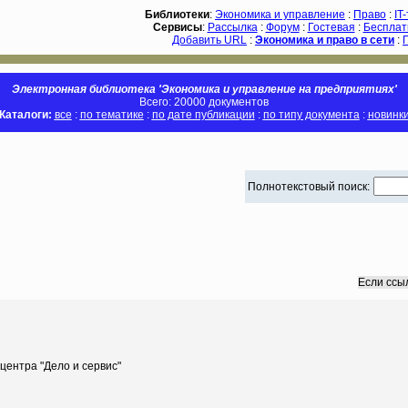
Библиотеки
:
Экономика и управление
:
Право
:
IT
Сервисы
:
Рассылка
:
Форум
:
Гостевая
:
Бесплат
Добавить URL
:
Экономика и право в сети
:
Электронная библиотека 'Экономика и управление на предприятиях'
Всего: 20000 документов
Каталоги:
все
:
по тематике
:
по дате публикации
:
по типу документа
:
новинк
Полнотекстовый поиск:
Если ссы
центра "Дело и сервис"