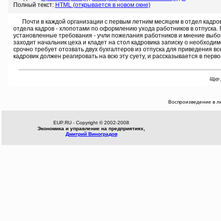
Полный текст:
HTML (открывается в новом окне)
Почти в каждой организации с первым летним месяцем в отдел кадров 
отдела кадров - хлопотами по оформлению ухода работников в отпуска. 
установленные требования - учли пожелания работников и мнение выбор
заходит начальник цеха и кладет на стол кадровика записку о необходимо
срочно требует отозвать двух бухгалтеров из отпуска для приведения вс
кадровик должен реагировать на всю эту суету, и рассказывается в перв
Щур 
Воспроизведение в л
EUP.RU - Copyright © 2002-2008
Экономика и управление на предприятиях,
Дмитрий Виноградов