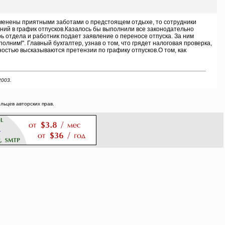
еменены приятными заботами о предстоящем отдыхе, то сотрудники
ений в график отпусков.Казалось бы выполнили все законодательно
ь отдела и работник подает заявление о переносе отпуска. За ним
олним!". Главный бухгалтер, узнав о том, что грядет налоговая проверка,
ностью высказываются претензии по графику отпусков.О том, как
2003.
ьцев авторских прав.