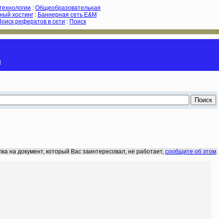
-технологии
:
Общеобразовательная
ный хостинг
:
Баннерная сеть E&M
Поиск рефератов в сети
:
Поиск
и
лка на документ, который Вас заинтересовал, не работает,
сообщите об этом
.