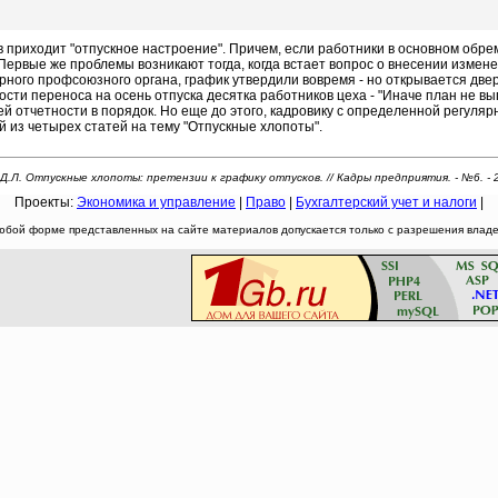
приходит "отпускное настроение". Причем, если работники в основном обр
Первые же проблемы возникают тогда, когда встает вопрос о внесении измен
ного профсоюзного органа, график утвердили вовремя - но открывается двер
сти переноса на осень отпуска десятка работников цеха - "Иначе план не вып
ей отчетности в порядок. Но еще до этого, кадровику с определенной регуляр
ой из четырех статей на тему "Отпускные хлопоты".
Д.Л. Отпускные хлопоты: претензии к графику отпусков. // Кадры предприятия. - №6. - 
Проекты:
Экономика и управление
|
Право
|
Бухгалтерский учет и налоги
|
юбой форме представленных на сайте материалов допускается только с разрешения владел