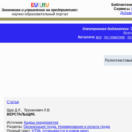
E
U
P
.
R
U
Библиотек
Сервисы
:
Экономика и управление на предприятиях:
Добав
научно-образовательный портал
Электронная библиотека 'Э
Всег
Каталоги:
все
:
по тематике
:
по
Полнотекстовый
Статьи
Щур Д.Л., Труханович Л.В.
ВЕРСТАЛЬЩИК.
Источник:
Кадры предприятия
Разделы:
Организация труда. Нормирование и оплата труда
Полный текст:
HTML (открывается в новом окне)