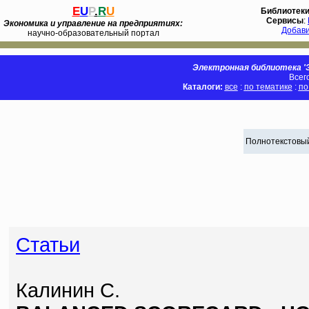
E
U
P
.
R
U
Библиотек
Сервисы
:
Экономика и управление на предприятиях:
Добав
научно-образовательный портал
Электронная библиотека 'Э
Всег
Каталоги:
все
:
по тематике
:
по
Полнотекстовый
Статьи
Калинин С.