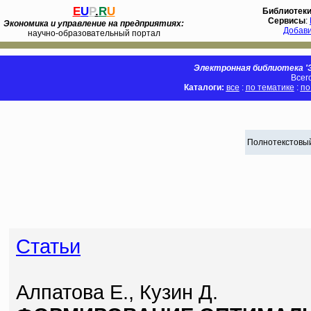
E
U
P
.
R
U
Библиотек
Сервисы
:
Экономика и управление на предприятиях:
Добав
научно-образовательный портал
Электронная библиотека 'Э
Всег
Каталоги:
все
:
по тематике
:
по
Полнотекстовый
Статьи
Алпатова Е., Кузин Д.