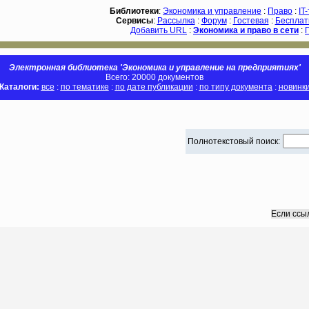
Библиотеки
:
Экономика и управление
:
Право
:
IT
Сервисы
:
Рассылка
:
Форум
:
Гостевая
:
Бесплат
Добавить URL
:
Экономика и право в сети
:
Электронная библиотека 'Экономика и управление на предприятиях'
Всего: 20000 документов
Каталоги:
все
:
по тематике
:
по дате публикации
:
по типу документа
:
новинк
Полнотекстовый поиск:
Если ссы