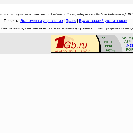
имость и пути её оптимизации. Реферат: [Банк рефератов, http://bankreferatov.ru], 18.
Проекты:
Экономика и управление
|
Право
|
Бухгалтерский учет и налоги
|
юбой форме представленных на сайте материалов допускается только с разрешения владел