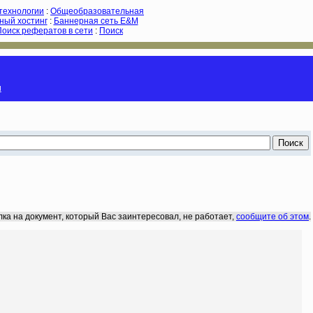
-технологии
:
Общеобразовательная
ный хостинг
:
Баннерная сеть E&M
Поиск рефератов в сети
:
Поиск
и
лка на документ, который Вас заинтересовал, не работает,
сообщите об этом
.