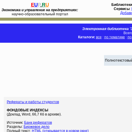
E
U
P
.
R
U
Библиотек
Сервисы
:
Экономика и управление на предприятиях:
Добав
научно-образовательный портал
Электронная библиотека 'Э
Всег
Каталоги:
все
:
по тематике
:
по
Полнотекстовый
Рефераты и работы студентов
ФОНДОВЫЕ ИНДЕКСЫ
(Доклад, Word, 66,7 Кб в архиве).
Источник:
Банк рефератов
Разделы:
Биржевое дело
Полный текст:
HTML (открывается в новом окне)