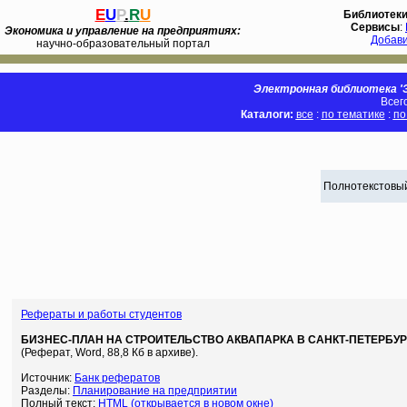
E
U
P
.
R
U
Библиотек
Сервисы
:
Экономика и управление на предприятиях:
Добав
научно-образовательный портал
Электронная библиотека 'Э
Всег
Каталоги:
все
:
по тематике
:
по
Полнотекстовый
Рефераты и работы студентов
БИЗНЕС-ПЛАН НА СТРОИТЕЛЬСТВО АКВАПАРКА В САНКТ-ПЕТЕРБУР
(Реферат, Word, 88,8 Кб в архиве).
Источник:
Банк рефератов
Разделы:
Планирование на предприятии
Полный текст:
HTML (открывается в новом окне)