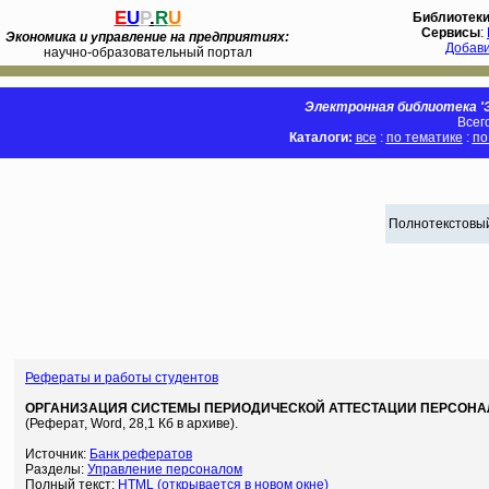
E
U
P
.
R
U
Библиотек
Сервисы
:
Экономика и управление на предприятиях:
Добав
научно-образовательный портал
Электронная библиотека 'Э
Всег
Каталоги:
все
:
по тематике
:
по
Полнотекстовый
Рефераты и работы студентов
ОРГАНИЗАЦИЯ СИСТЕМЫ ПЕРИОДИЧЕСКОЙ АТТЕСТАЦИИ ПЕРСОНА
(Реферат, Word, 28,1 Кб в архиве).
Источник:
Банк рефератов
Разделы:
Управление персоналом
Полный текст:
HTML (открывается в новом окне)