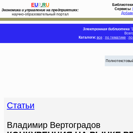
E
U
P
.
R
U
Библиотек
Сервисы
:
Экономика и управление на предприятиях:
Добав
научно-образовательный портал
Электронная библиотека 'Э
Всег
Каталоги:
все
:
по тематике
:
по
Полнотекстовый
Статьи
Владимир Вертоградов