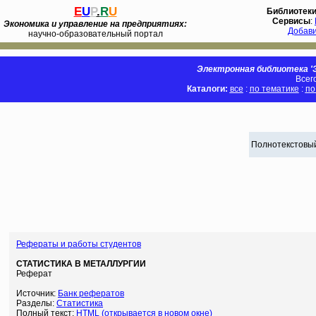
E
U
P
.
R
U
Библиотек
Сервисы
:
Экономика и управление на предприятиях:
Добав
научно-образовательный портал
Электронная библиотека 'Э
Всег
Каталоги:
все
:
по тематике
:
по
Полнотекстовый
Рефераты и работы студентов
СТАТИСТИКА В МЕТАЛЛУРГИИ
Реферат
Источник:
Банк рефератов
Разделы:
Статистика
Полный текст:
HTML (открывается в новом окне)