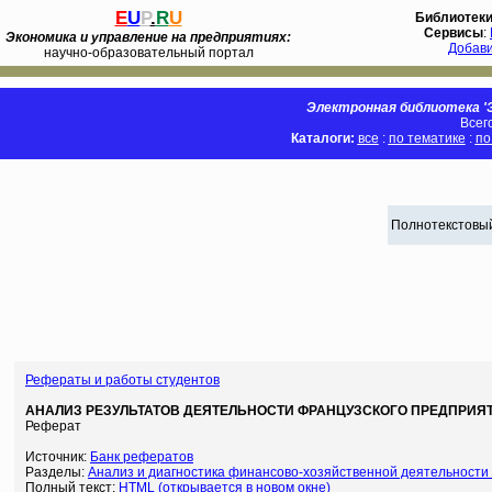
E
U
P
.
R
U
Библиотек
Сервисы
:
Экономика и управление на предприятиях:
Добав
научно-образовательный портал
Электронная библиотека 'Э
Всег
Каталоги:
все
:
по тематике
:
по
Полнотекстовый
Рефераты и работы студентов
АНАЛИЗ РЕЗУЛЬТАТОВ ДЕЯТЕЛЬНОСТИ ФРАНЦУЗСКОГО ПРЕДПРИЯ
Реферат
Источник:
Банк рефератов
Разделы:
Анализ и диагностика финансово-хозяйственной деятельности
Полный текст:
HTML (открывается в новом окне)