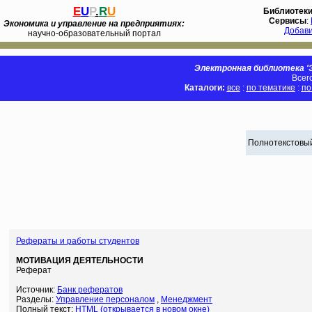
E
U
P
.
R
U
Библиотек
Сервисы
:
Экономика и управление на предприятиях:
Добав
научно-образовательный портал
Электронная библиотека 'Э
Всег
Каталоги:
все
:
по тематике
:
по
Полнотекстовый
Рефераты и работы студентов
МОТИВАЦИЯ ДЕЯТЕЛЬНОСТИ
Реферат
Источник:
Банк рефератов
Разделы:
Управление персоналом
,
Менеджмент
Полный текст:
HTML (открывается в новом окне)