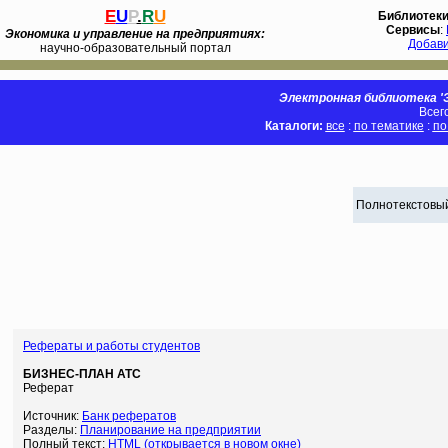
E
U
P
.
R
U
Библиотек
Сервисы
:
Экономика и управление на предприятиях:
Добав
научно-образовательный портал
Электронная библиотека 'Э
Всег
Каталоги:
все
:
по тематике
:
по
Полнотекстовый
Рефераты и работы студентов
БИЗНЕС-ПЛАН АТС
Реферат
Источник:
Банк рефератов
Разделы:
Планирование на предприятии
Полный текст:
HTML (открывается в новом окне)