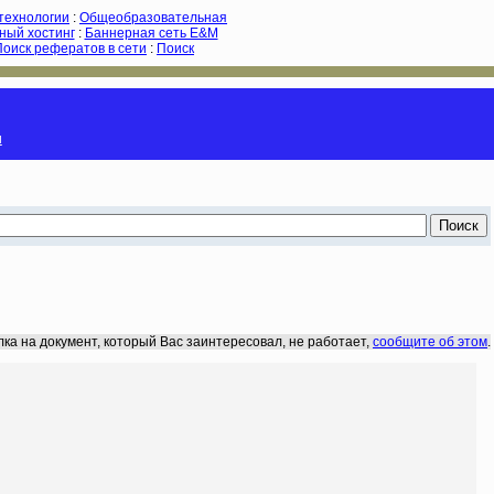
-технологии
:
Общеобразовательная
ный хостинг
:
Баннерная сеть E&M
Поиск рефератов в сети
:
Поиск
и
лка на документ, который Вас заинтересовал, не работает,
сообщите об этом
.