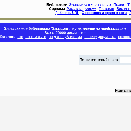
Библиотеки
:
Экономика и управление
:
Право
:
IT
Сервисы
:
Рассылка
:
Форум
:
Гостевая
:
Бесплат
Добавить URL
:
Экономика и право в сети
:
Электронная библиотека 'Экономика и управление на предприятиях'
Всего: 20000 документов
Каталоги:
все
:
по тематике
:
по дате публикации
:
по типу документа
:
новинк
Полнотекстовый поиск:
Если ссы