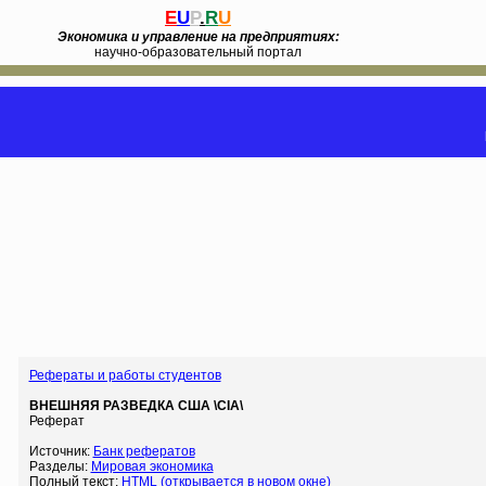
E
U
P
.
R
U
Экономика и управление на предприятиях:
научно-образовательный портал
Рефераты и работы студентов
ВНЕШНЯЯ РАЗВЕДКА США \CIA\
Реферат
Источник:
Банк рефератов
Разделы:
Мировая экономика
Полный текст:
HTML (открывается в новом окне)