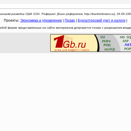
нешняя разведка США \CIA\. Реферат: [Банк рефератов, http://bankreferatov.ru], 26.09.199
Проекты:
Экономика и управление
|
Право
|
Бухгалтерский учет и налоги
|
юбой форме представленных на сайте материалов допускается только с разрешения владел