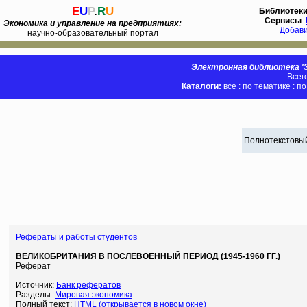
E
U
P
.
R
U
Библиотек
Сервисы
:
Экономика и управление на предприятиях:
Добав
научно-образовательный портал
Электронная библиотека 'Э
Всег
Каталоги:
все
:
по тематике
:
по
Полнотекстовый
Рефераты и работы студентов
ВЕЛИКОБРИТАНИЯ В ПОСЛЕВОЕННЫЙ ПЕРИОД (1945-1960 ГГ.)
Реферат
Источник:
Банк рефератов
Разделы:
Мировая экономика
Полный текст:
HTML (открывается в новом окне)