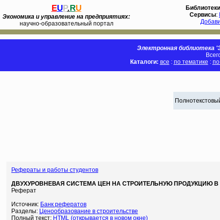
E
U
P
.
R
U
Библиотек
Сервисы
:
Экономика и управление на предприятиях:
Добав
научно-образовательный портал
Электронная библиотека 'Э
Всег
Каталоги:
все
:
по тематике
:
по
Полнотекстовый
Рефераты и работы студентов
ДВУХУРОВНЕВАЯ СИСТЕМА ЦЕН НА СТРОИТЕЛЬНУЮ ПРОДУКЦИЮ В
Реферат
Источник:
Банк рефератов
Разделы:
Ценообразование в строительстве
Полный текст:
HTML (открывается в новом окне)