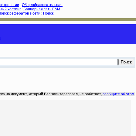
-технологии
:
Общеобразовательная
ный хостинг
:
Баннерная сеть E&M
Поиск рефератов в сети
:
Поиск
и
лка на документ, который Вас заинтересовал, не работает,
сообщите об этом
.