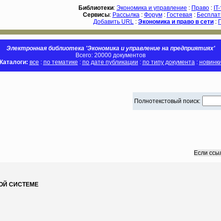
Библиотеки
:
Экономика и управление
:
Право
:
IT
Сервисы
:
Рассылка
:
Форум
:
Гостевая
:
Бесплат
Добавить URL
:
Экономика и право в сети
:
Электронная библиотека 'Экономика и управление на предприятиях'
Всего: 20000 документов
Каталоги:
все
:
по тематике
:
по дате публикации
:
по типу документа
:
новинк
Полнотекстовый поиск:
Если ссы
ОЙ СИСТЕМЕ