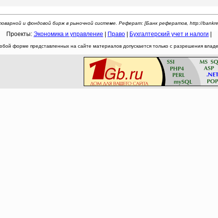
оварной и фондовой бирж в рыночной системе. Реферат: [Банк рефератов, http://bankrefer
Проекты:
Экономика и управление
|
Право
|
Бухгалтерский учет и налоги
|
юбой форме представленных на сайте материалов допускается только с разрешения владел