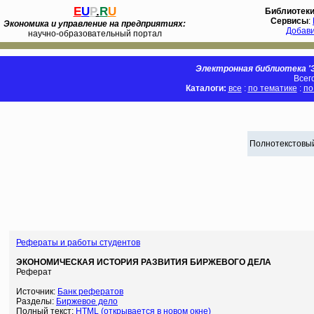
E
U
P
.
R
U
Библиотек
Сервисы
:
Экономика и управление на предприятиях:
Добав
научно-образовательный портал
Электронная библиотека 'Э
Всег
Каталоги:
все
:
по тематике
:
по
Полнотекстовый
Рефераты и работы студентов
ЭКОНОМИЧЕСКАЯ ИСТОРИЯ РАЗВИТИЯ БИРЖЕВОГО ДЕЛА
Реферат
Источник:
Банк рефератов
Разделы:
Биржевое дело
Полный текст:
HTML (открывается в новом окне)