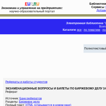
E
U
P
.
R
U
Библиотек
Сервисы
:
Экономика и управление на предприятиях:
Добав
научно-образовательный портал
Электронная библиотека 'Э
Всег
Каталоги:
все
:
по тематике
:
по
Полнотекстовый
Рефераты и работы студентов
ЭКЗАМЕНАЦИОННЫЕ ВОПРОСЫ И БИЛЕТЫ ПО БИРЖЕВОМУ ДЕЛУ ЗА
Реферат
Источник:
Банк рефератов
Разделы:
Биржевое дело
Полный текст:
HTML (открывается в новом окне)