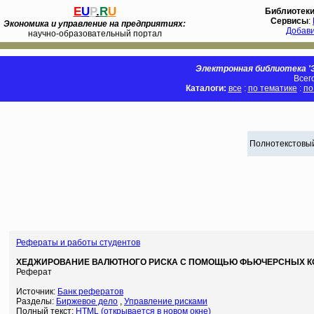
E
U
P
.
R
U
Библиотек
Сервисы
:
Экономика и управление на предприятиях:
Добав
научно-образовательный портал
Электронная библиотека 'Э
Всег
Каталоги:
все
:
по тематике
:
по
Полнотекстовый
Рефераты и работы студентов
ХЕДЖИРОВАНИЕ ВАЛЮТНОГО РИСКА С ПОМОЩЬЮ ФЬЮЧЕРСНЫХ К
Реферат
Источник:
Банк рефератов
Разделы:
Биржевое дело
,
Управление рисками
Полный текст:
HTML (открывается в новом окне)